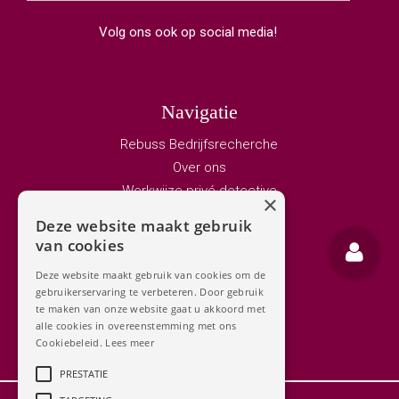
Volg ons ook op social media!
Navigatie
Rebuss Bedrijfsrecherche
Over ons
Werkwijze privé detective
×
Vacature privedetective
Deze website maakt gebruik
Bedrijfsrecherche
van cookies
Adviseurs
Deze website maakt gebruik van cookies om de
Privé detective
gebruikerservaring te verbeteren. Door gebruik
Contact
te maken van onze website gaat u akkoord met
alle cookies in overeenstemming met ons
Cookiebeleid.
Lees meer
PRESTATIE