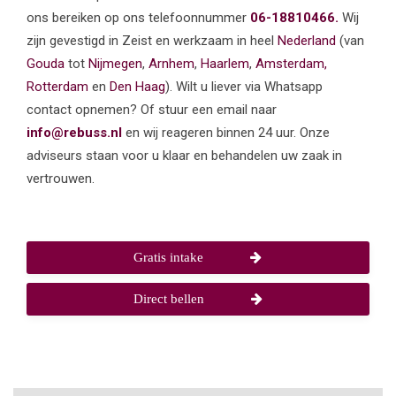
ons bereiken op ons telefoonnummer
06-18810466.
Wij
zijn gevestigd in Zeist en werkzaam in heel
Nederland
(van
Gouda
tot
Nijmegen
,
Arnhem
,
Haarlem
,
Amsterdam,
Rotterdam
en
Den Haag
). Wilt u liever via Whatsapp
contact opnemen? Of stuur een email naar
info@rebuss.nl
en wij reageren binnen 24 uur. Onze
adviseurs staan voor u klaar en behandelen uw zaak in
vertrouwen.
Gratis intake
Direct bellen
www.de-privedetective.nl