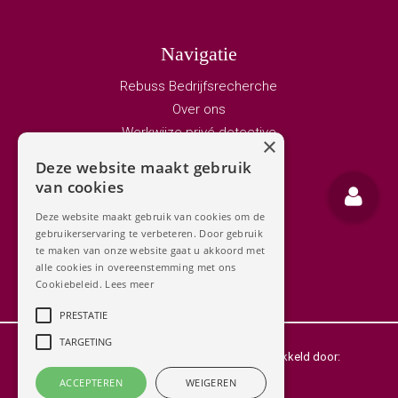
Navigatie
Rebuss Bedrijfsrecherche
Over ons
Werkwijze privé detective
×
Vacature privedetective
Deze website maakt gebruik
Bedrijfsrecherche
van cookies
Adviseurs
Deze website maakt gebruik van cookies om de
Privé detective
gebruikerservaring te verbeteren. Door gebruik
Contact
te maken van onze website gaat u akkoord met
alle cookies in overeenstemming met ons
Cookiebeleid.
Lees meer
PRESTATIE
TARGETING
Copyright 2026 Rebuss Recherchebureau
Ontwikkeld door:
Best4u Group B.V.
ACCEPTEREN
WEIGEREN