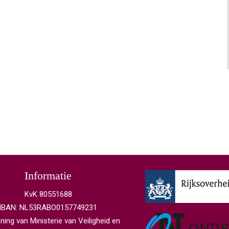
Informatie
KvK 80551688
IBAN: NL53RABO0157749231
ing van Ministerie van Veiligheid en