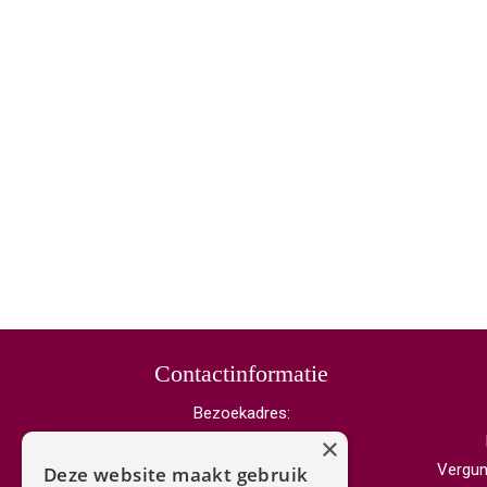
Contactinformatie
Bezoekadres:
Laan van Beek en Royen 40
×
3701 AK Zeist
Vergunn
Deze website maakt gebruik