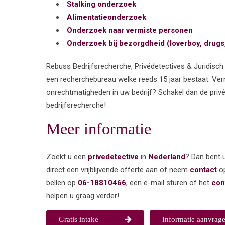
Stalking onderzoek
Alimentatieonderzoek
Onderzoek naar vermiste personen
Onderzoek bij bezorgdheid
(loverboy, drugs
Rebuss Bedrijfsrecherche, Privédetectives & Juridisch a
een recherchebureau welke reeds 15 jaar bestaat. Ve
onrechtmatigheden in uw bedrijf? Schakel dan de priv
bedrijfsrecherche!
Meer informatie
Zoekt u een
privedetective
in
Nederland
? Dan bent u
direct een vrijblijvende offerte aan of neem
contact
op
bellen op
06-18810466
, een e-mail sturen of het
con
helpen u graag verder!
Gratis intake
Informatie aanvrag