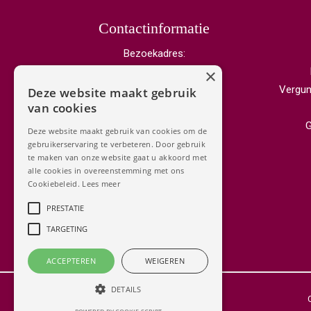
Contactinformatie
Bezoekadres:
Laan van Beek en Royen 40
×
3701 AK Zeist
Vergunn
Deze website maakt gebruik
van cookies
Correspondentieadres:
G
Deze website maakt gebruik van cookies om de
Postbus 189
gebruikerservaring te verbeteren. Door gebruik
te maken van onze website gaat u akkoord met
3700 AD Zeist
alle cookies in overeenstemming met ons
Cookiebeleid.
Lees meer
+31 30 785 71 23
PRESTATIE
info@rebuss.nl
TARGETING
ACCEPTEREN
WEIGEREN
DETAILS