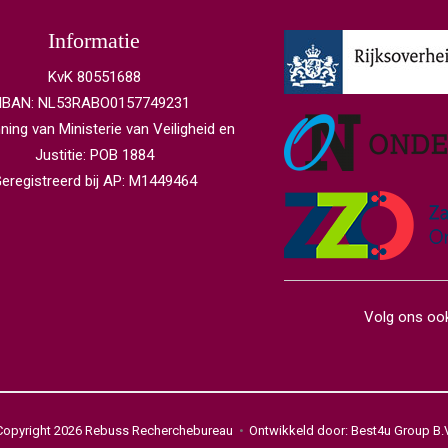
Informatie
KvK 80551688
IBAN: NL53RABO0157749231
ing van Ministerie van Veiligheid en
Justitie: POB 1884
eregistreerd bij AP: M1449464
Volg ons ook
Copyright 2026 Rebuss Recherchebureau
Ontwikkeld door: Best4u Group B.V