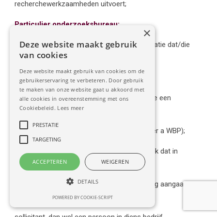
recherchewerkzaamheden uitvoert;
Particulier onderzoeksbureau:
×
Deze website maakt gebruik
een recherchebureau of een andere organisatie dat/die
van cookies
recherchewerkzaamheden
Deze website maakt gebruik van cookies om de
uitvoert;
gebruikerservaring te verbeteren. Door gebruik
te maken van onze website gaat u akkoord met
Persoonsgegeven
: elk gegeven betreffende een
alle cookies in overeenstemming met ons
Cookiebeleid.
Lees meer
geïdentificeerde of identificeerbare
PRESTATIE
natuurlijke persoon (artikel 1 aanhef en onder a WBP);
TARGETING
Pre employmentonderzoek:
het onderzoek dat in
ACCEPTEREN
WEIGEREN
opdracht van een werkgever wordt
DETAILS
ingesteld, alvorens deze een dienstbetrekking aangaat met
een
POWERED BY COOKIE-SCRIPT
sollicitant, dan wel een persoon in diens bedrijf