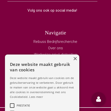
Volg ons ook op social media!
Navigatie
Rebuss Bedrijfsrecherche
Over ons
Werkwijze privé detective
×
Vacature privedetective
Deze website maakt gebruik
Bedrijfsrecherche
van cookies
Adviseurs
Deze website maakt gebruik van cookies om de
Privé detective
gebruikerservaring te verbeteren. Door gebruik
Contact
te maken van onze website gaat u akkoord met
alle cookies in overeenstemming met ons
Cookiebeleid.
Lees meer
PRESTATIE